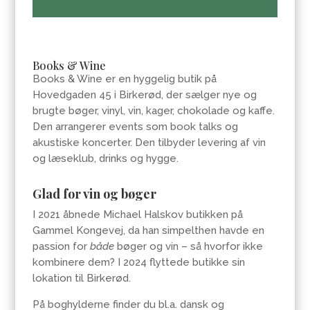
Books & Wine
Books & Wine er en hyggelig butik på
Hovedgaden 45 i Birkerød, der sælger nye og
brugte bøger, vinyl, vin, kager, chokolade og kaffe.
Den arrangerer events som book talks og
akustiske koncerter. Den tilbyder levering af vin
og læseklub, drinks og hygge.
Glad for vin og bøger
I 2021 åbnede Michael Halskov butikken på
Gammel Kongevej, da han simpelthen havde en
passion for
både
bøger og vin – så hvorfor ikke
kombinere dem? I 2024 flyttede butikke sin
lokation til Birkerød.
På boghylderne finder du bl.a. dansk og