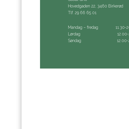
Hovedgaden 22, 3460 Birkerød
Tlf. 29 66 65 01
Mandag – fredag 11.30-2
Lørdag 12.00-20
Søndag 12.00-20