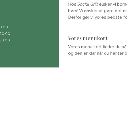
Hos
Social Grill
elsker vi børn
børn! Vi ønsker at gøre det n
Derfor gør vi vores bedste fo
0.00
.00
Vores menukort
.00
Vores menu kort finder du p
og den er klar når du henter 