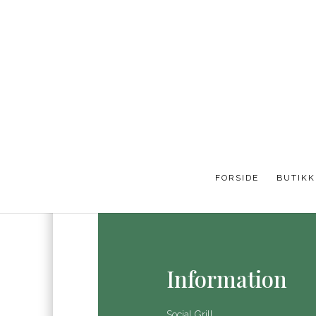
Social G
Besøg os her
FORSIDE
BUTIKK
Information
Social Grill