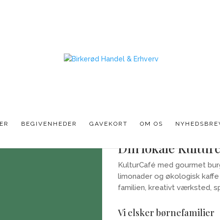
rill
ER
BEGIVENHEDER
GAVEKORT
OM OS
NYHEDSBRE
Din lokale Kultur
KulturCafé med gourmet bur
limonader og økologisk kaffe 
familien, kreativt værksted, s
Vi elsker børnefamilier